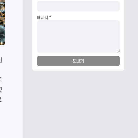
메시지
*
인
대
로
였
교