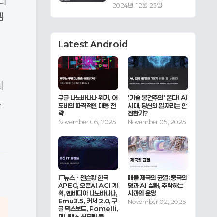
니
2024년 12월 25일
멤
Latest Android
의
구글 나노바나나 위기, 어
'기술 봉건주의' 온다! AI
.
도비의 파격적인 대응 전
시대, 당신의 일자리는 안
략
전한가?
November 06, 2025
November 05, 2025
IT뉴스 - 젠슨황 한국
애플 제국의 균열: 중국의
APEC, 오픈AI AGI 계
덫과 AI 실패, 추락하는
획, 엔비디아 나노바나나,
사과의 운명
Emu3.5, 커서 2.0, 구
November 02, 2025
글 믹스보드, Pomelli,
미니맥스 신모델 등