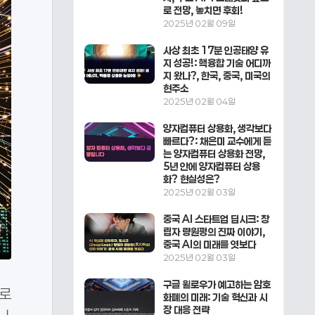
로 전망, 놓치면 후회!
2025년 02월 09일
사상 최초 17분 인공태양 유
지 성공!: 핵융합 기술 어디까
지 왔나?, 한국, 중국, 미국의
현주소
2025년 02월 04일
양자컴퓨터 상용화, 생각보다
빠르다?: 채은미 교수에게 듣
는 양자컴퓨터 상용화 전망,
5년 안에 양자컴퓨터 상용
화? 현실성은?
2025년 02월 03일
중국 AI 스타트업 딥시크: 창
립자 량원펑의 진짜 이야기,
중국 AI의 미래를 엿보다
2025년 02월 03일
구글 윌로우가 예고하는 암호
T로
화폐의 미래: 기술 혁신과 시
장 대응 전략