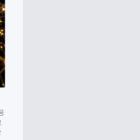
공
로
상