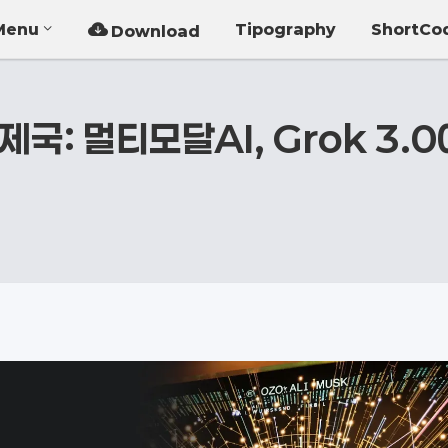
Menu
Tipography
ShortCo
Download
제국: 멀티모달AI, Grok 3.0